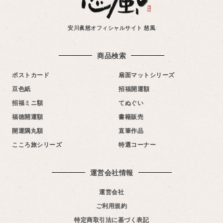
安川眞慈オフィシャルサイト 慈風
商品検索
ポストカード
扇面マットシリーズ
豆色紙
招福開運額
招福ミニ額
てぬぐい
福徳開運額
書籍販売
開運隅丸額
直筆作品
こころ旅シリーズ
特選コーナー
運営会社情報​
運営会社
ご利用規約
特定商取引法に基づく表記