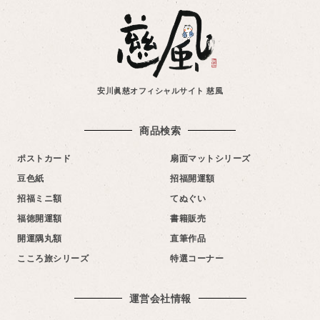
安川眞慈オフィシャルサイト 慈風
商品検索
ポストカード
扇面マットシリーズ
豆色紙
招福開運額
招福ミニ額
てぬぐい
福徳開運額
書籍販売
開運隅丸額
直筆作品
こころ旅シリーズ
特選コーナー
運営会社情報​