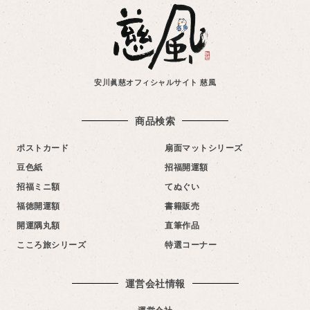
安川眞慈オフィシャルサイト 慈風
商品検索
ポストカード
扇面マットシリーズ
豆色紙
招福開運額
招福ミニ額
てぬぐい
福徳開運額
書籍販売
開運隅丸額
直筆作品
こころ旅シリーズ
特選コーナー
運営会社情報​