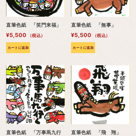
直筆色紙 「笑門来福」
直筆色紙 「無事」
¥
5,500
¥
5,500
（税込）
（税込）
カートに追加
カートに追加
直筆色紙 「万事馬九行
直筆色紙 「飛 翔」