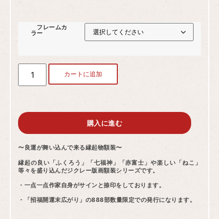
フレームカ
ラー
カートに追加
購入に進む
〜良運が舞い込んで来る縁起物額装〜
縁起の良い「ふくろう」「七福神」「赤富士」や楽しい「ねこ」
等々を盛り込んだジクレー版画額装シリーズです。
・一点一点作家自身がサインと捺印をしております。
・「招福開運末広がり」の888部数量限定での発行になります。