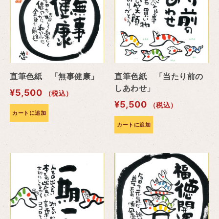
直筆色紙 「無事健康」
直筆色紙 「当たり前の
しあわせ」
¥
5,500
（税込）
¥
5,500
（税込）
カートに追加
カートに追加