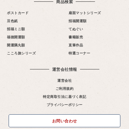
商品検索
ポストカード
扇面マットシリーズ
豆色紙
招福開運額
招福ミニ額
てぬぐい
福徳開運額
書籍販売
開運隅丸額
直筆作品
こころ旅シリーズ
特選コーナー
運営会社情報​
運営会社
ご利用規約
特定商取引法に基づく表記
プライバシーポリシー
お問い合わせ