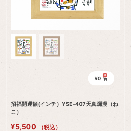
0
¥
0
招福開運額(インチ）YSE-407天真爛漫（ね
こ）
¥
5,500
（税込）