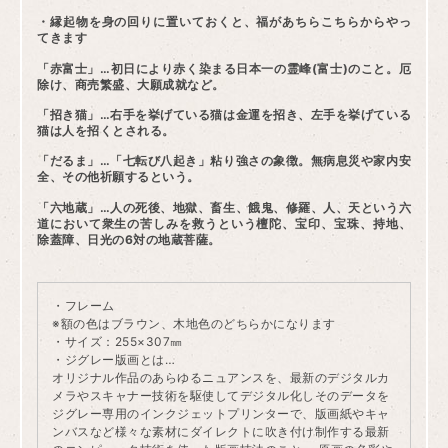
・縁起物を身の回りに置いておくと、福があちらこちらからやっ
てきます
「赤富士」…初日により赤く染まる日本一の霊峰(富士)のこと。厄
除け、商売繁盛、大願成就など。
「招き猫」…右手を挙げている猫は金運を招き、左手を挙げている
猫は人を招くとされる。
「だるま」…「七転び八起き」粘り強さの象徴。無病息災や家内安
全、その他祈願するという。
「六地蔵」…人の死後、地獄、畜生、餓鬼、修羅、人、天という六
道において衆生の苦しみを救うという檀陀、宝印、宝珠、持地、
除蓋障、日光の6対の地蔵菩薩。
・フレーム
※額の色はブラウン、木地色のどちらかになります
・サイズ：255×307㎜
・ジグレー版画とは…
オリジナル作品のあらゆるニュアンスを、最新のデジタルカ
メラやスキャナー技術を駆使してデジタル化しそのデータを
ジグレー専用のインクジェットプリンターで、版画紙やキャ
ンバスなど様々な素材にダイレクトに吹き付け制作する最新