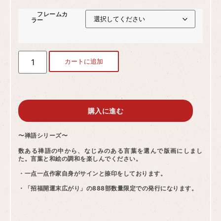
フレームカ
ラー
カートに追加
購入に進む
〜禅語シリーズ〜
数ある禅語の中から、なじみのある言葉を選んで版画にしまし
た。言葉と和絵の調和を楽しんでください。
・一点一点作家自身がサインと捺印をしております。
・「招福開運末広がり」の888部数量限定での発行になります。