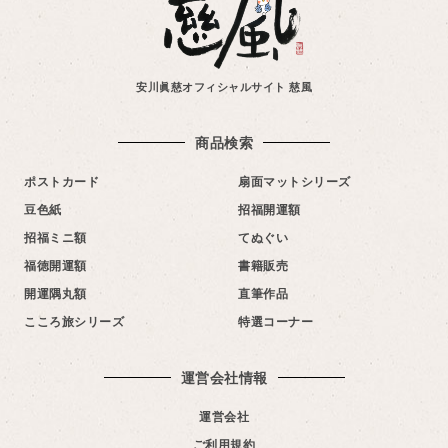
安川眞慈オフィシャルサイト 慈風
商品検索
ポストカード
扇面マットシリーズ
豆色紙
招福開運額
招福ミニ額
てぬぐい
福徳開運額
書籍販売
開運隅丸額
直筆作品
こころ旅シリーズ
特選コーナー
運営会社情報​
運営会社
ご利用規約