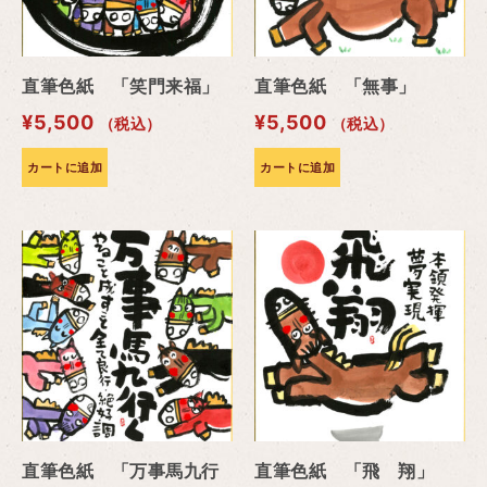
直筆色紙 「笑門来福」
直筆色紙 「無事」
¥
5,500
¥
5,500
（税込）
（税込）
カートに追加
カートに追加
直筆色紙 「万事馬九行
直筆色紙 「飛 翔」