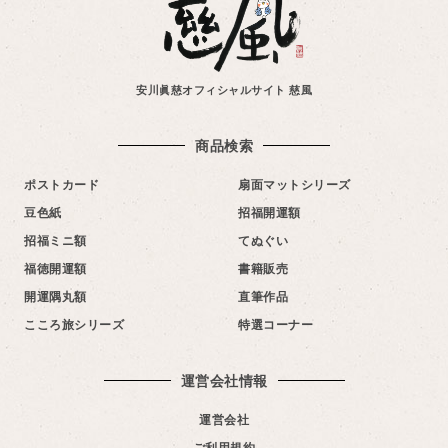
安川眞慈オフィシャルサイト 慈風
商品検索
ポストカード
扇面マットシリーズ
豆色紙
招福開運額
招福ミニ額
てぬぐい
福徳開運額
書籍販売
開運隅丸額
直筆作品
こころ旅シリーズ
特選コーナー
運営会社情報​
運営会社
ご利用規約