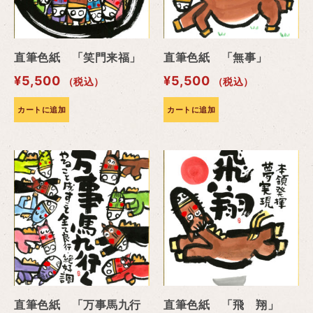
直筆色紙 「笑門来福」
直筆色紙 「無事」
¥
5,500
¥
5,500
（税込）
（税込）
カートに追加
カートに追加
直筆色紙 「万事馬九行
直筆色紙 「飛 翔」