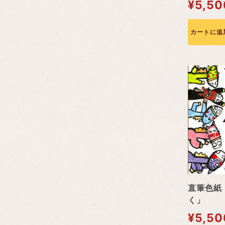
¥
5,50
カートに追
直筆色紙
く」
¥
5,50