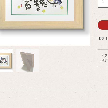
ポス
・フ
付き