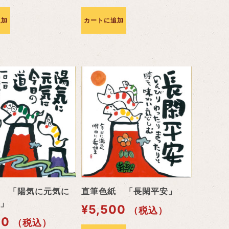
追加
カートに追加
 「陽気に元気に
直筆色紙 「長閑平安」
」
¥
5,500
（税込）
00
（税込）