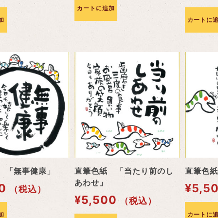
カートに追加
加
カートに
 「無事健康」
直筆色紙 「当たり前のし
直筆色紙
あわせ」
0
¥
5,5
（税込）
¥
5,500
（税込）
加
カートに