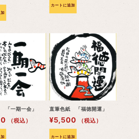
カートに追加
追加
 「一期一会」
直筆色紙 「福徳開運」
00
¥
5,500
（税込）
（税込）
追加
カートに追加