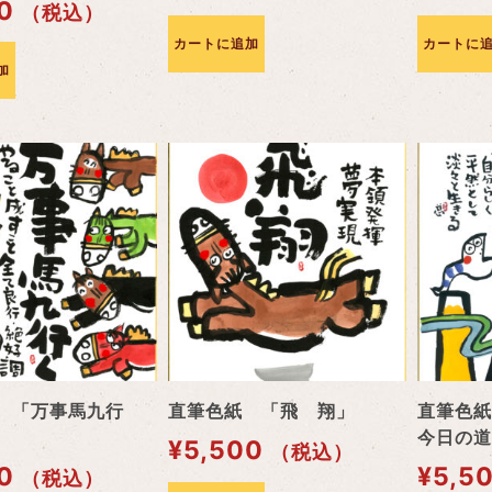
0
（税込）
カートに追加
カートに
加
 「万事馬九行
直筆色紙 「飛 翔」
直筆色紙
今日の道
¥
5,500
（税込）
0
¥
5,5
（税込）