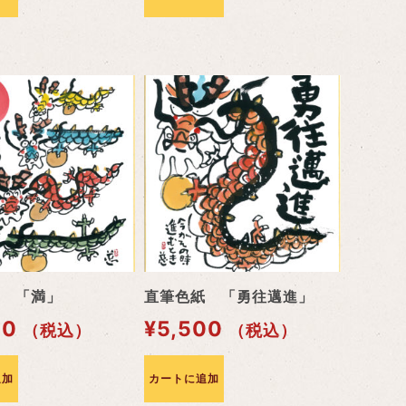
 「満」
直筆色紙 「勇往邁進」
00
¥
5,500
（税込）
（税込）
追加
カートに追加