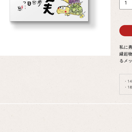
私に
縁起
るメ
・1
・1