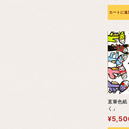
カートに追
直筆色紙
く」
¥
5,50