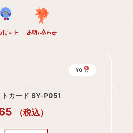
0
¥
0
トカード SY-P051
65
（税込）