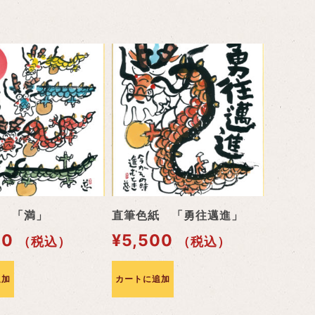
 「満」
直筆色紙 「勇往邁進」
00
¥
5,500
（税込）
（税込）
追加
カートに追加