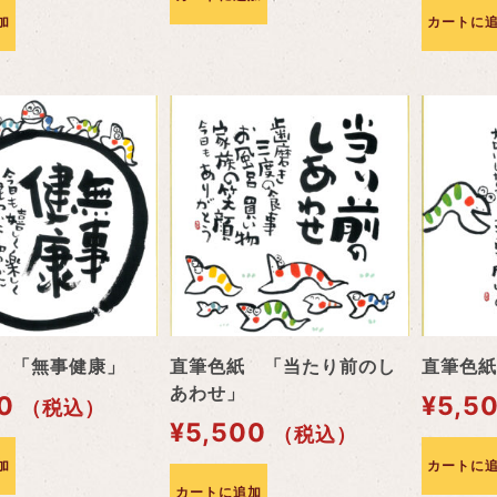
加
カートに
 「無事健康」
直筆色紙 「当たり前のし
直筆色紙
あわせ」
0
¥
5,5
（税込）
¥
5,500
（税込）
加
カートに
カートに追加