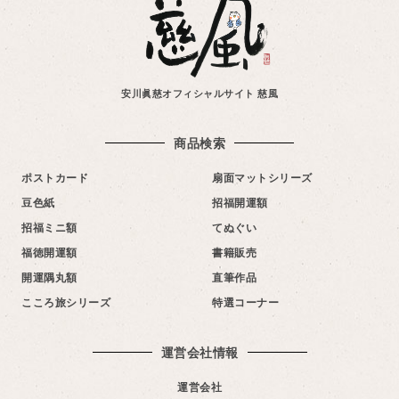
安川眞慈オフィシャルサイト 慈風
商品検索
ポストカード
扇面マットシリーズ
豆色紙
招福開運額
招福ミニ額
てぬぐい
福徳開運額
書籍販売
開運隅丸額
直筆作品
こころ旅シリーズ
特選コーナー
運営会社情報​
運営会社