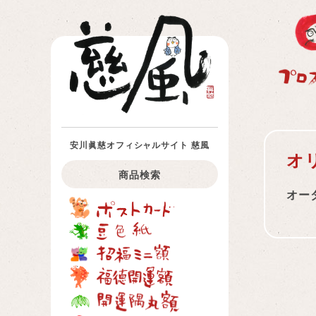
安川眞慈オフィシャルサイト 慈風
オ
商品検索
オー