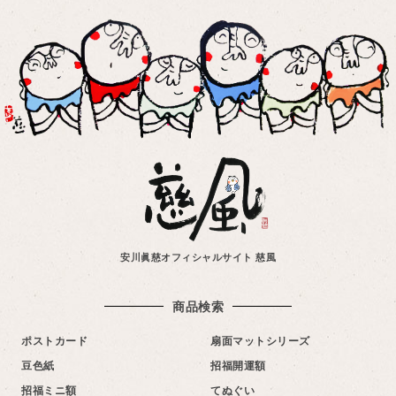
安川眞慈オフィシャルサイト 慈風
商品検索
ポストカード
扇面マットシリーズ
豆色紙
招福開運額
招福ミニ額
てぬぐい