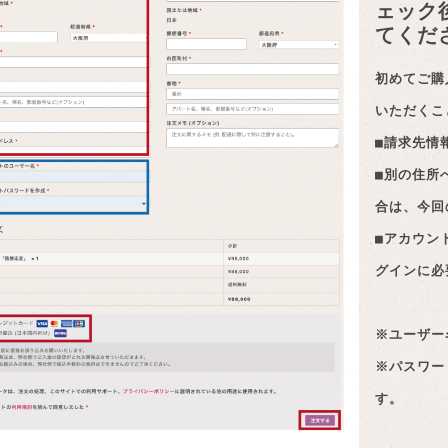
ェック
てくだ
初めてご購
いただくこ
■請求先情
■別の住所
合は、今回
■アカウン
グインに必
※ユーザー
※パスワー
す。