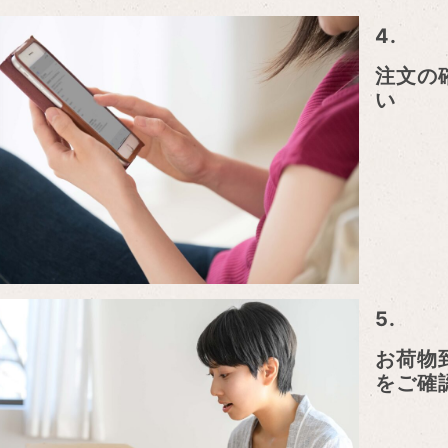
4.
注文の
い
5.
お荷物
をご確