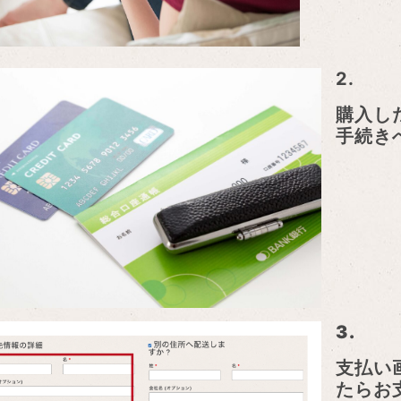
2.
購入し
手続き
3.
支払い
たらお